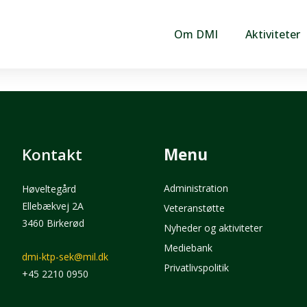
Om DMI
Aktiviteter
Kontakt
Menu
Administration
Høveltegård
Ellebækvej 2A
Veteranstøtte
3460 Birkerød
Nyheder og aktiviteter
Mediebank
dmi-ktp-sek@mil.dk
Privatlivspolitik
+45 2210 0950